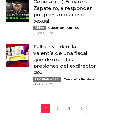
General ( r ) Eduardo
Zapateiro, a responder
por presunto acoso
sexual
-
Video
Cuestión Pública
mayo 8, 2026
Fallo histórico: la
valentía de una fiscal
que derrotó las
presiones del exdirector
de...
-
Cuestión Poder
Cuestión Pública
abril 30, 2026
1
2
3