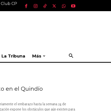
l Club CP
La Tribuna
Más
to en el Quindío
ariamente el embarazo hasta la semana 24 de
igación expone los obstáculos que aún existen para