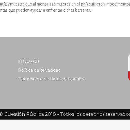
ntía y muestra que al menos 126 mujeres en el país sufrieron impedimentos
ntas que pueden ayudar a enfrentar dichas barreras.
El Club CP
Política de privacidad
Tratamiento de datos personales
© Cuestión Pública 2018 - Todos los derechos reservado