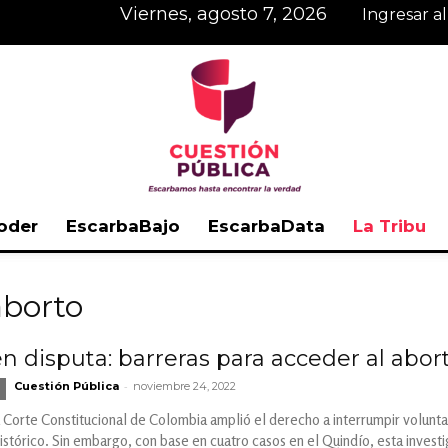
viernes, agosto 7, 2026
Ingresar a
oder
EscarbaBajo
EscarbaData
La Tribu
Cuestión
aborto
n disputa: barreras para acceder al abor
-
Cuestión Pública
noviembre 24, 2022
Pública
a Corte Constitucional de Colombia amplió el derecho a interrumpir volunt
istórico. Sin embargo, con base en cuatro casos en el Quindío, esta invest