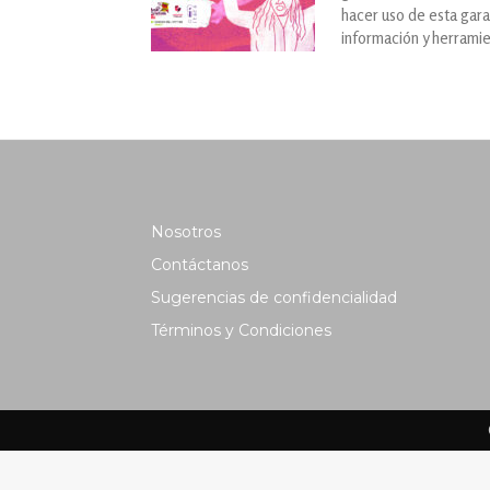
hacer uso de esta gara
información y herramie
Nosotros
Contáctanos
Sugerencias de confidencialidad
Términos y Condiciones