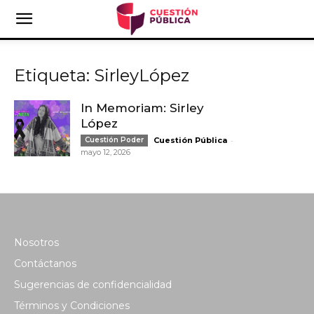
Etiqueta: SirleyLópez
In Memoriam: Sirley
López
-
Cuestión Poder
Cuestión Pública
mayo 12, 2026
Nosotros
Contáctanos
Sugerencias de confidencialidad
Términos y Condiciones