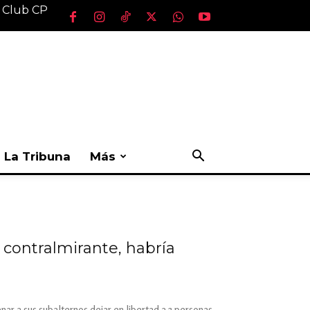
l Club CP
La Tribuna
Más
 contralmirante, habría
ar a sus subalternos dejar en libertad a 3 personas