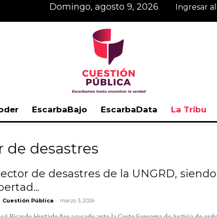
domingo, agosto 9, 2026
Ingresar a
oder
EscarbaBajo
EscarbaData
La Tribu
Cuestión
r de desastres
rector de desastres de la UNGRD, siendo
ertad...
Pública
-
Cuestión Pública
marzo 3, 2026
José Ricardo Hurtado fue acusado ante la Corte Suprema de Justicia de orden