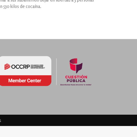
 530 kilos de cocaína.
s