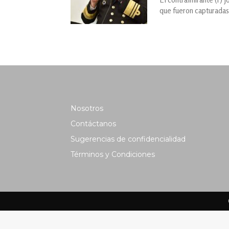
que fueron capturadas 
Nosotros
Contáctanos
Sugerencias de confidencialidad
Términos y Condiciones