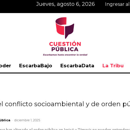
jueves, agosto 6, 2026
Ingresar a
oder
EscarbaBajo
EscarbaData
La Tribu
Cuestión
l conflicto socioambiental y de orden pú
Pública
-
ública
diciembre 1, 2025
ue han alterado el orden público en Jericó y Támesis no pueden entenderse