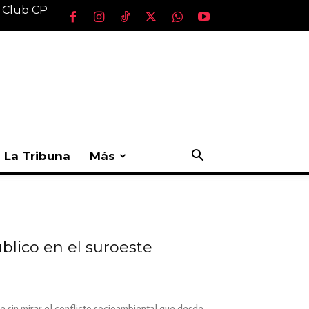
l Club CP
La Tribuna
Más
blico en el suroeste
 sin mirar el conflicto socioambiental que desde