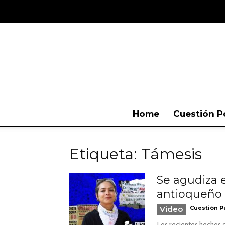
Home
Cuestión P
Etiqueta: Támesis
Se agudiza e
antioqueño
Video
Cuestión P
Los recientes hechos q