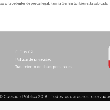
 sus antecedentes de pesca ilegal. Familia Gerlein también está salpicada.
El Club CP
Política de privacidad
Tratamiento de datos personales
© Cuestión Pública 2018 - Todos los derechos reservado