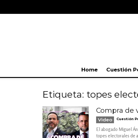
Home
Cuestión P
Etiqueta: topes elect
Compra de v
Video
Cuestión P
El abogado Miguel Ánge
topes electorales de 