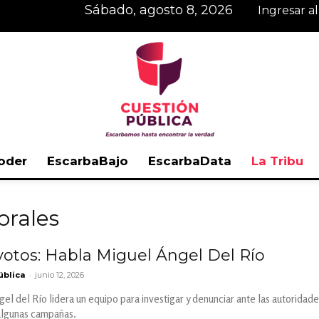
sábado, agosto 8, 2026
Ingresar a
oder
EscarbaBajo
EscarbaData
La Tribu
Cuestión
orales
otos: Habla Miguel Ángel Del Río
-
ública
junio 12, 2026
Pública
l del Río lidera un equipo para investigar y denunciar ante las autoridades
algunas campañas.