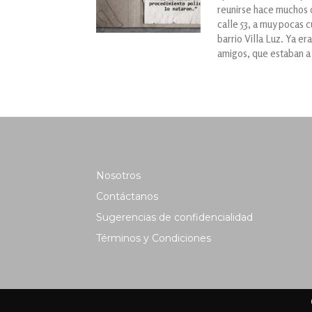
reunirse hace muchos dí
calle 53, a muy pocas 
barrio Villa Luz. Ya e
amigos, que estaban a p
Nosotros
Contáctanos
Sugerencias de confidencialidad
Términos y Condiciones