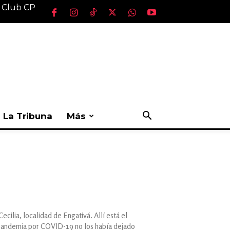
l Club CP
La Tribuna
Más
ecilia, localidad de Engativá. Allí está el
a pandemia por COVID-19 no los había dejado