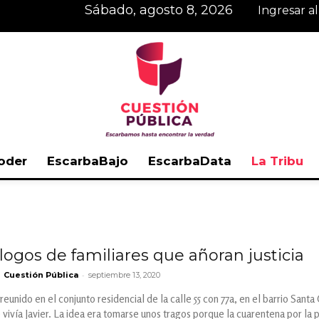
sábado, agosto 8, 2026
Ingresar a
oder
EscarbaBajo
EscarbaData
La Tribu
Cuestión
ogos de familiares que añoran justicia
-
Cuestión Pública
septiembre 13, 2020
Pública
eunido en el conjunto residencial de la calle 55 con 77a, en el barrio Santa C
 vivía Javier. La idea era tomarse unos tragos porque la cuarentena por l