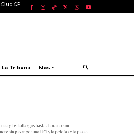
l Club CP
La Tribuna
Más
emia y los hallazgos hasta ahora no son
re sin pasar por una UCI y la pelota se la pasan