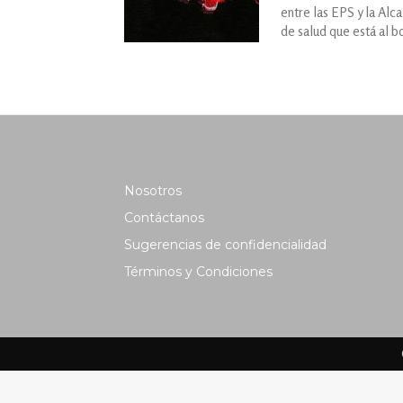
entre las EPS y la Alca
de salud que está al b
Nosotros
Contáctanos
Sugerencias de confidencialidad
Términos y Condiciones