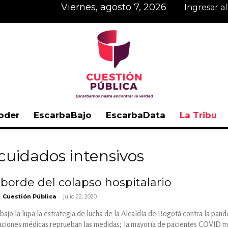
viernes, agosto 7, 2026
Ingresar a
oder
EscarbaBajo
EscarbaData
La Tribu
Cuestión
cuidados intensivos
l borde del colapso hospitalario
-
Cuestión Pública
julio 22, 2020
Pública
bajo la lupa la estrategia de lucha de la Alcaldía de Bogotá contra la pand
aciones médicas reprueban las medidas; la mayoría de pacientes COVID mue