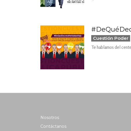
#DeQuéDecr
Cuestión Poder
Te hablamos del cente
Nosotros
Contáctanos