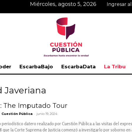
miércoles, agosto 5, 2026
Ingresar a
oder
EscarbaBajo
EscarbaData
La Tribu
Cuestión
d Javeriana
e: The Imputado Tour
-
Cuestión Pública
junio 19, 2024
Pública
 periodístico datero realizado por Cuestión Pública a las visitas del expre
 que la Corte Suprema de Justicia comenzó a investigarlo por soborno en 