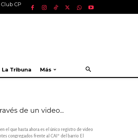
l Club CP
La Tribuna
Más
avés de un video...
 en el que hasta ahora es el único registro de video
ntes congregados frente al CAI* del barrio El