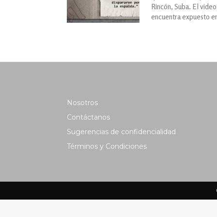
Rincón, Suba. El video
encuentra expuesto en 
Nosotros
Contáctanos
Sugerencias de confidencialidad
Términos y Condiciones