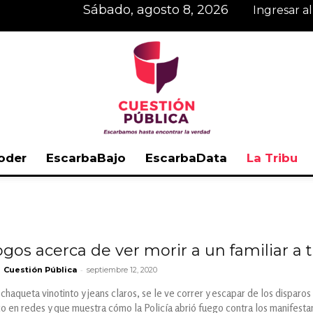
sábado, agosto 8, 2026
Ingresar a
oder
EscarbaBajo
EscarbaData
La Tribu
Cuestión
os acerca de ver morir a un familiar a tr
-
Cuestión Pública
septiembre 12, 2020
Pública
haqueta vinotinto y jeans claros, se le ve correr y escapar de los disparos
o en redes y que muestra cómo la Policía abrió fuego contra los manifesta