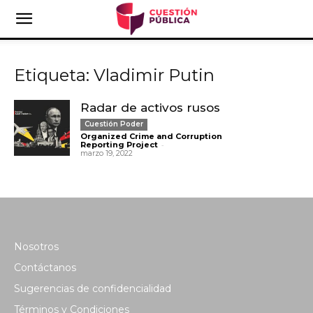
Etiqueta: Vladimir Putin
Radar de activos rusos
Cuestión Poder
Organized Crime and Corruption
-
Reporting Project
marzo 19, 2022
Nosotros
Contáctanos
Sugerencias de confidencialidad
Términos y Condiciones