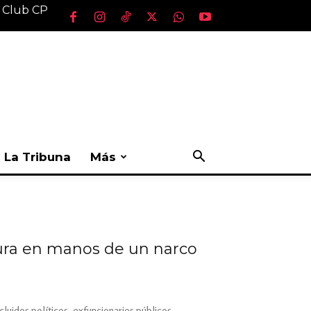
l Club CP
La Tribuna
Más
ura en manos de un narco
luidos políticos, exfuncionarios públicos,