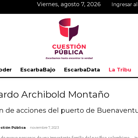
viernes, agosto 7, 2026
Ingresar a
oder
EscarbaBajo
EscarbaData
La Tribu
Cuestión
rardo Archibold Montaño
n de acciones del puerto de Buenavent
Pública
-
stión Pública
noviembre 7, 2023
o de nueve personas de una importante familia del pacífico colombiano —inc