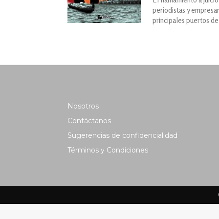
periodistas y empresar
principales puertos d
Nosotros
Contáctanos
Sugerencias de confidencialidad
Términos y Condiciones