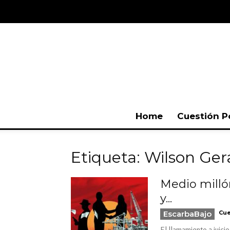
Home
Cuestión P
Etiqueta: Wilson Ge
Medio milló
y...
EscarbaBajo
Cue
El llamamiento a juici