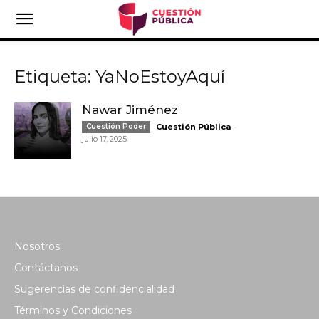
Etiqueta: YaNoEstoyAquí
Nawar Jiménez
-
Cuestión Poder
Cuestión Pública
julio 17, 2025
Nosotros
Contáctanos
Sugerencias de confidencialidad
Términos y Condiciones