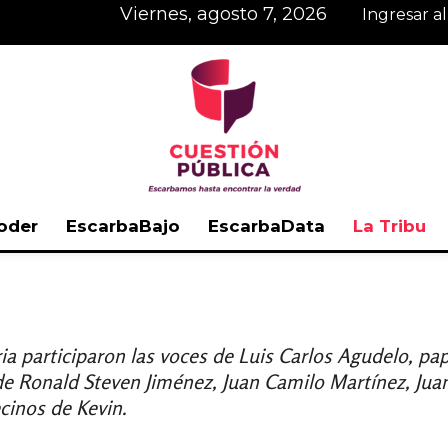
viernes, agosto 7, 2026
Ingresar a
oder
EscarbaBajo
EscarbaData
La Tribu
Cuestión
oria participaron las voces de Luis Carlos Agudelo, 
 de Ronald Steven Jiménez, Juan Camilo Martínez, Juan
Pública
cinos de Kevin.