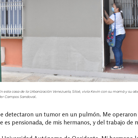
En esta casa de la Urbanización Venezuela, Siloé, vivía Kevin con su mamá y su ab
der Campos Sandoval..
me detectaron un tumor en un pulmón. Me operaron y
es pensionada, de mis hermanos, y del trabajo de m