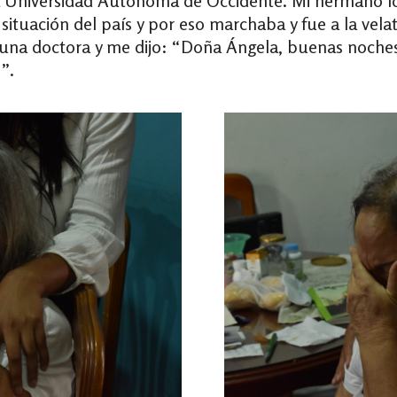
la Universidad Autónoma de Occidente. Mi hermano lo 
ituación del país y por eso marchaba y fue a la vela
na doctora y me dijo: “Doña Ángela, buenas noches.
”.