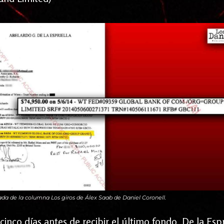
a de la columna Los giros de Álex Saab de Daniel Coronell.
inco días antes de recibir el último fondo, De la Espr