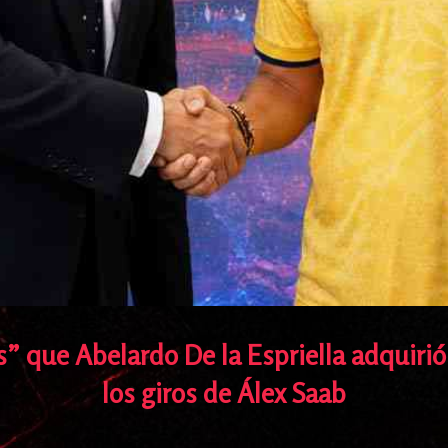
” que Abelardo De la Espriella adquirió
los giros de Álex Saab