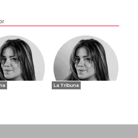
or
una
La Tribuna