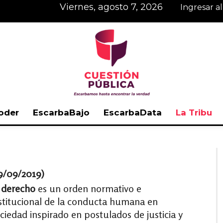
viernes, agosto 7, 2026
Ingresar a
oder
EscarbaBajo
EscarbaData
La Tribu
Cuestión
9/09/2019)
l
derecho
es un orden normativo​ e
Pública
stitucional de la conducta humana en
ciedad inspirado en postulados de justicia y