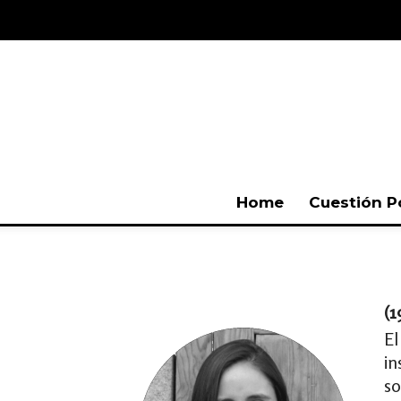
Home
Cuestión P
(1
E
in
so