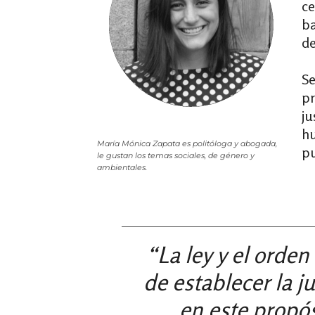
ce
ba
de
Se
pr
ju
hu
María Mónica Zapata es politóloga y abogada,
pu
le gustan los temas sociales, de género y
ambientales.
“La ley y el orden
de establecer la j
en este propós