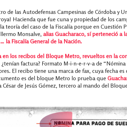
etro de las Autodefensas Campesinas de Córdoba y U
Troya! Hacienda que fue cuna y propiedad de los cam
la teoría del caso de la Fiscalía porque en Cuestió
illermo Monsalve,
alias Guacharaco, sí perteneció a
… la Fiscalía General de la Nación.
n los recibos del Bloque Metro, revueltos en la co
 ¿tenían factura? Formato M-i-n-e-r-v-a de “Nómina 
res. El recibo tiene una marca de fax, cuya fecha es
ocumento es del bloque Metro lo prueba que
Guacha
a César de Jesús Gómez, tercero al mando del Bloque 