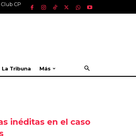
l Club CP
La Tribuna
Más
s inéditas en el caso
s