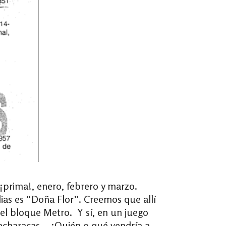
¡prima!, enero, febrero y marzo.
ias es “Doña Flor”. Creemos que allí
del bloque Metro. Y sí, en un juego
Guacharacas… ¿Quién o qué vendría a