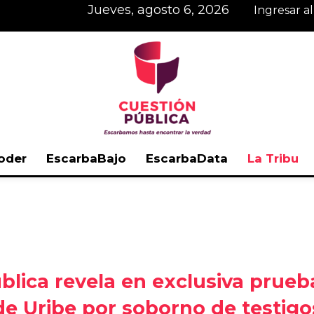
jueves, agosto 6, 2026
Ingresar a
oder
EscarbaBajo
EscarbaData
La Tribu
Cuestión
blica revela en exclusiva prueba
Pública
de Uribe por soborno de testigo