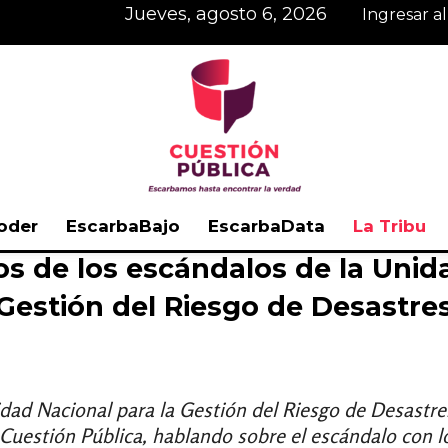
jueves, agosto 6, 2026
Ingresar a
oder
EscarbaBajo
EscarbaData
La Tribu
s de los escándalos de la Unida
Cuestión
Gestión del Riesgo de Desastre
Pública
nidad Nacional para la Gestión del Riesgo de Desastr
e Cuestión Pública, hablando sobre el escándalo con 