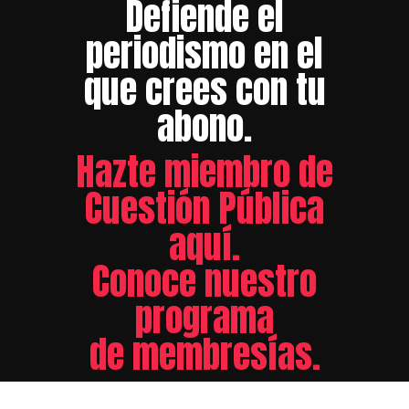
Defiende el
periodismo en el
que crees con tu
abono.
Hazte miembro de
Cuestión Pública
aquí.
Conoce nuestro
programa
de membresías.