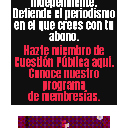
independiente.
Defiende el periodismo
en el que crees con tu
abono.
Hazte miembro de
Cuestión Pública aquí.
Conoce nuestro
programa
de membresías.