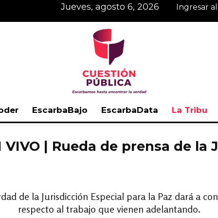
jueves, agosto 6, 2026
Ingresar a
oder
EscarbaBajo
EscarbaData
La Tribu
Cuestión
 VIVO | Rueda de prensa de la 
Pública
ad de la Jurisdicción Especial para la Paz dará a c
respecto al trabajo que vienen adelantando.