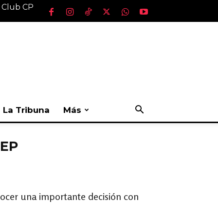
l Club CP
La Tribuna
Más
JEP
onocer una importante decisión con