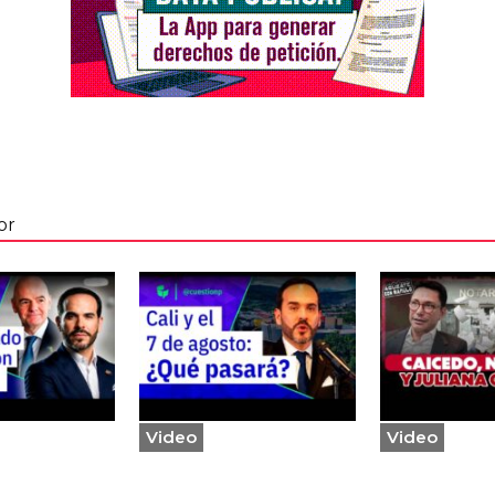
or
Video
Video