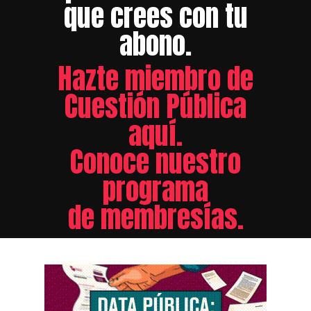
que crees con tu
abono.
Hazte miembro de
Cuestión Pública
aquí.
Conoce nuestro
programa
de membresías.