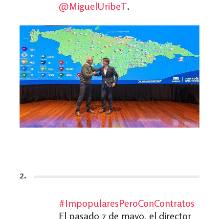
@MiguelUribeT
.
2.
#ImpopularesPeroConContratos
El pasado 7 de mayo, el director