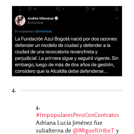
4.
4.
#ImpopularesPeroConContratos
Adriana Lucía Jiménez fue
subalterna de
@MiguelUribeT
y