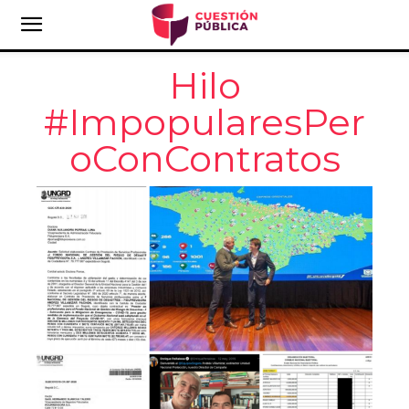
Hilo
#ImpopularesPer
oConContratos