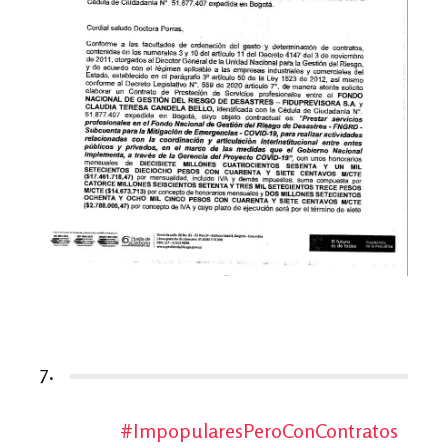
7.
#ImpopularesPeroConContratos