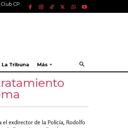
l Club CP
La Tribuna
Más
 tratamiento
rema
el exdirector de la Policía, Rodolfo