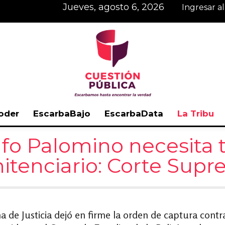
jueves, agosto 6, 2026
Ingresar a
oder
EscarbaBajo
EscarbaData
La Tribu
Cuestión
lfo Palomino necesita
itenciario: Corte Sup
Pública
 de Justicia dejó en firme la orden de captura contra 