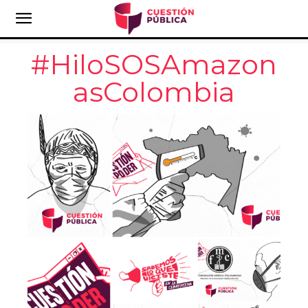
#HiloSOSAmazon
asColombia