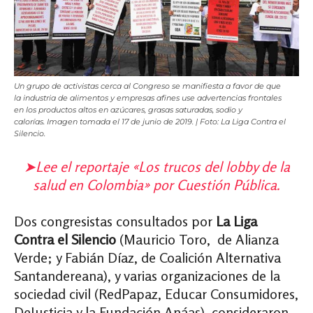
Un grupo de activistas cerca al Congreso se manifiesta a favor de que
la industria de alimentos y empresas afines use advertencias frontales
en los productos altos en azúcares, grasas saturadas, sodio y
calorías. Imagen tomada el 17 de junio de 2019. | Foto: La Liga Contra el
Silencio.
➤Lee el reportaje «Los trucos del lobby de la
salud en Colombia» por Cuestión Pública.
Dos congresistas consultados por
La Liga
Contra el Silencio
(Mauricio Toro, de Alianza
Verde; y Fabián Díaz, de Coalición Alternativa
Santandereana), y varias organizaciones de la
sociedad civil (RedPapaz, Educar Consumidores,
DeJusticia y la Fundación Anáas), consideraron