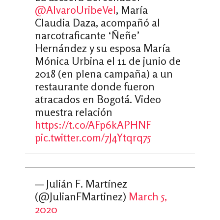
@AlvaroUribeVel
, María
Claudia Daza, acompañó al
narcotraficante ‘Ñeñe’
Hernández y su esposa María
Mónica Urbina el 11 de junio de
2018 (en plena campaña) a un
restaurante donde fueron
atracados en Bogotá. Video
muestra relación
https://t.co/AFp6kAPHNF
pic.twitter.com/7J4Ytqrq75
— Julián F. Martínez
(@JulianFMartinez)
March 5,
2020