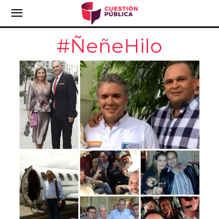
#ÑeñeHilo