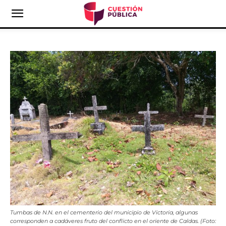
Tumbas de N.N. en el cementerio del municipio de Victoria, algunas
corresponden a cadáveres fruto del conflicto en el oriente de Caldas. (Foto: