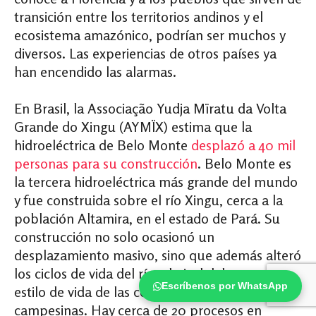
transición entre los territorios andinos y el
ecosistema amazónico, podrían ser muchos y
diversos. Las experiencias de otros países ya
han encendido las alarmas.
En Brasil, la Associação Yudja Mïratu da Volta
Grande do Xingu (AYMÏX) estima que la
hidroeléctrica de Belo Monte
desplazó a 40 mil
personas para su construcción
. Belo Monte es
la tercera hidroeléctrica más grande del mundo
y fue construida sobre el río Xingu, cerca a la
población Altamira, en el estado de Pará. Su
construcción no solo ocasionó un
desplazamiento masivo, sino que además alteró
los ciclos de vida del río, el nivel del agua y el
Escríbenos por WhatsApp
estilo de vida de las comunidades indígenas y
campesinas. Hay cerca de 20 procesos en