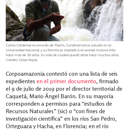
Carlos Cárdenas es oriundo de Pacho, Cundinamarca, estudió en la
Universidad Nacional, y su familia se trasladó a la vereda Victoria Alta
hace más de 30 años. Su vida de ciudad quedó atrás hace muchos años.
Crédito: César Rojas.
Corpoamazonía contestó con una lista de seis
expedientes
en el primer documento
, firmado
el 9 de julio de 2019 por el director territorial de
Caquetá, Mario Ángel Barón. En su mayoría
corresponden a permisos para “estudios de
Recursos Naturales” (sic) o “con fines de
investigación científica” en los ríos San Pedro,
Orteguaza y Hacha, en Florencia; en el río