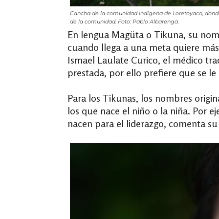
Cancha de la comunidad indígena de Loretoyaco, donde l
de la comunidad. Foto: Pablo Albarenga.
En lengua Magüta o Tikuna, su nomb
cuando llega a una meta quiere más,
Ismael Laulate Curico, el médico tra
prestada, por ello prefiere que se l
Para los Tikunas, los nombres origina
los que nace el niño o la niña. Por
nacen para el liderazgo, comenta su 