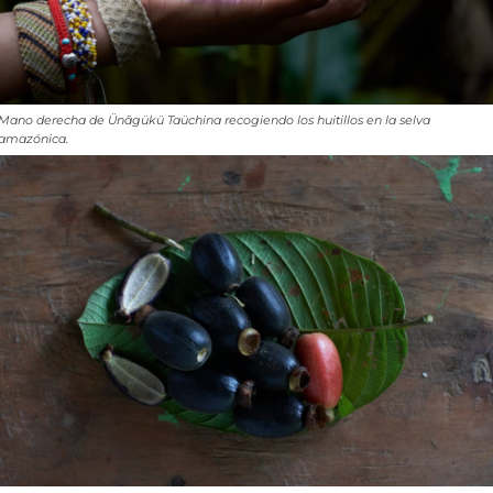
Mano derecha de Ünãgükü Taüchina recogiendo los huitillos en la selva
amazónica.