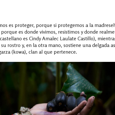
os es proteger, porque si protegemos a la madreselv
orque es donde vivimos, resistimos y donde realment
astellano es Cindy Amalec Laulate Castillo), mientr
u rostro y, en la otra mano, sostiene una delgada ast
arza (kowa), clan al que pertenece.