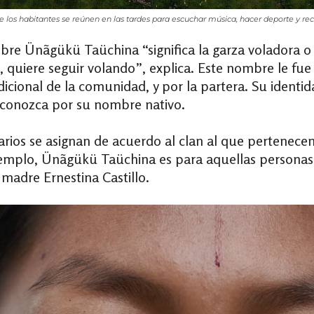
os habitantes se reúnen en las tardes para escuchar música, hacer deporte y recib
re Ünãgükü Taüchina “significa la garza voladora o
 quiere seguir volando”, explica. Este nombre le fue
dicional de la comunidad, y por la partera. Su identi
e conozca por su nombre nativo.
rios se asignan de acuerdo al clan al que pertenecen y
 ejemplo, Ünãgükü Taüchina es para aquellas personas 
madre Ernestina Castillo.