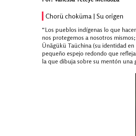
Chorü choküma | Su origen
“Los pueblos indígenas lo que hacem
nos protegemos a nosotros mismos; p
Ünãgükü Taüchina (su identidad en c
pequeño espejo redondo que refleja s
la que dibuja sobre su mentón una g