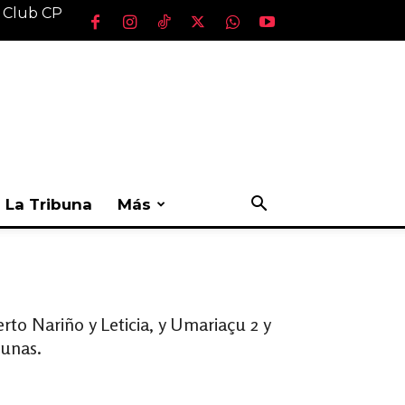
l Club CP
La Tribuna
Más
to Nariño y Leticia, y Umariaçu 2 y
kunas.