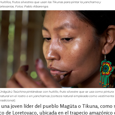
Huitillos, frutos silvestres que usan las Tikunas para pintar la yanchama y
artesanías. Fotos: Pablo Albarenga.
Ünãgükü Taüchina pintándose con huitillo, fruto silvestre que se usa como pintura
natural en el rostro o en yanchamas (corteza natural empleada como vestimenta
tradicional).
una joven líder del pueblo Magüta o Tikuna, como se
co de Loretoyaco, ubicada en el trapecio amazónico