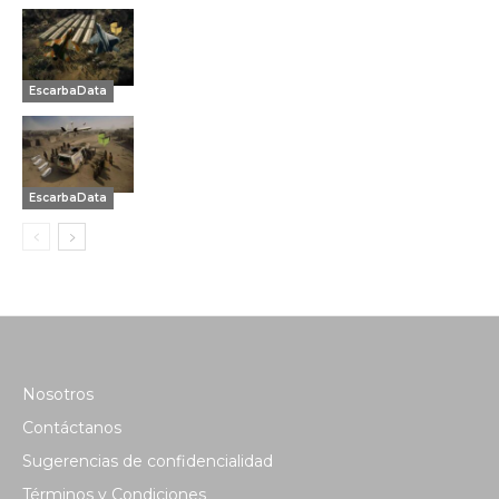
EscarbaData
EscarbaData
Nosotros
Contáctanos
Sugerencias de confidencialidad
Términos y Condiciones