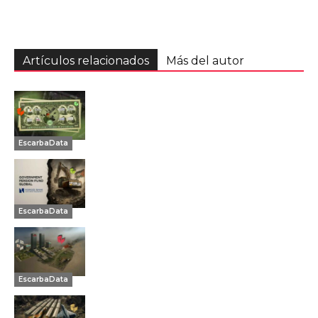
Artículos relacionados
Más del autor
EscarbaData
EscarbaData
EscarbaData