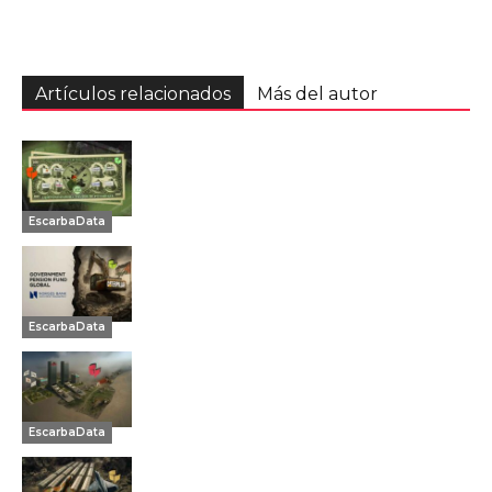
Artículos relacionados
Más del autor
EscarbaData
EscarbaData
EscarbaData