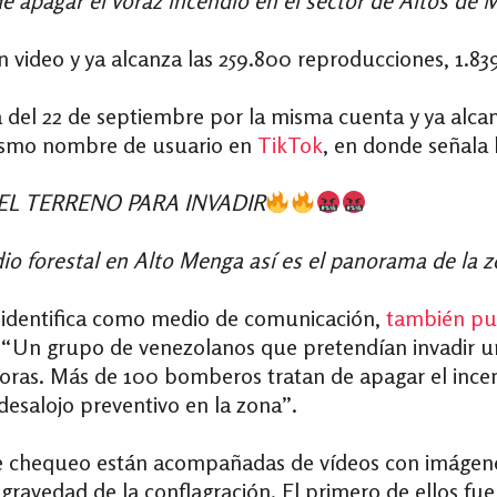
e apagar el voraz incendio en el sector de Altos de 
video y ya alcanza las 259.800 reproducciones, 1.839 
del 22 de septiembre por la misma cuenta y ya alcan
mismo nombre de usuario en
TikTok
, en donde señala 
EL TERRENO PARA INVADIR
io forestal en Alto Menga así es el panorama de la z
 identifica como medio de comunicación,
también pu
 “Un grupo de venezolanos que pretendían invadir un
horas. Más de 100 bomberos tratan de apagar el ince
desalojo preventivo en la zona”.
ste chequeo están acompañadas de vídeos con imágen
 gravedad de la conflagración. El primero de ellos f