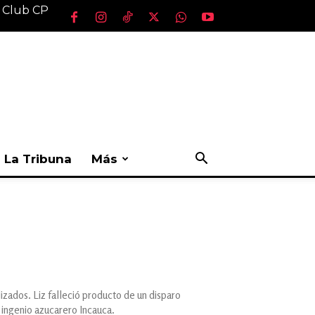
l Club CP
La Tribuna
Más
lizados. Liz falleció producto de un disparo
 ingenio azucarero Incauca.