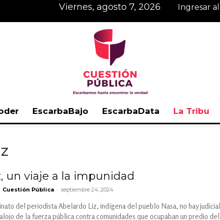
viernes, agosto 7, 2026
Ingresar a
oder
EscarbaBajo
EscarbaData
La Tribu
Cuestión
iz
, un viaje a la impunidad
-
Cuestión Pública
septiembre 24, 2024
Pública
inato del periodista Abelardo Liz, indígena del pueblo Nasa, no hay judicia
alojo de la fuerza pública contra comunidades que ocupaban un predio del