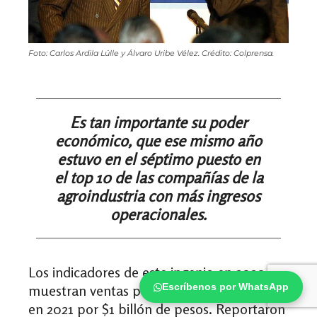
Foto: Carlos Ardila Lülle y Álvaro Uribe Vélez. Crédito: Colprensa.
Es tan importante su poder
económico, que ese mismo año
estuvo en el séptimo puesto en
el top 10 de las compañías de la
agroindustria con más ingresos
operacionales.
Los indicadores de este ingenio en 2020
Escríbenos por WhatsApp
muestran ventas por $927,000 millones y
en 2021 por $1 billón de pesos. R
eportaron