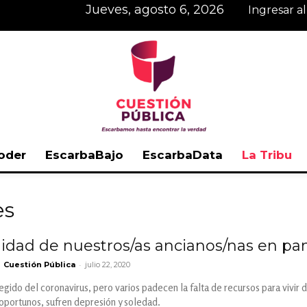
jueves, agosto 6, 2026
Ingresar a
oder
EscarbaBajo
EscarbaData
La Tribu
Cuestión
es
ealidad de nuestros/as ancianos/nas en p
-
Cuestión Pública
julio 22, 2020
Pública
tegido del coronavirus, pero varios padecen la falta de recursos para vivi
oportunos, sufren depresión y soledad.