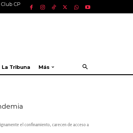
l Club CP
La Tribuna
Más
andemia
r dignamente el confinamiento, carecen de acceso a