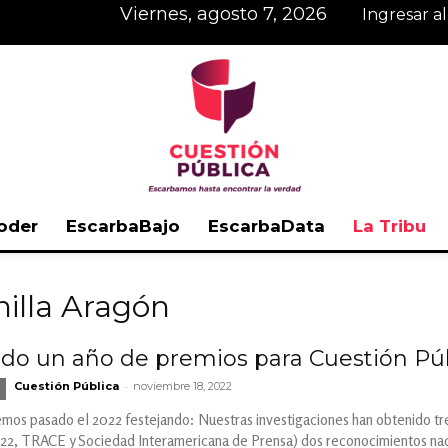
viernes, agosto 7, 2026
Ingresar a
oder
EscarbaBajo
EscarbaData
La Tribu
Cuestión
nilla Aragón
sido un año de premios para Cuestión Pú
-
Cuestión Pública
noviembre 18, 2022
Pública
emos pasado el 2022 festejando: Nuestras investigaciones han obtenido tr
TRACE y Sociedad Interamericana de Prensa) dos reconocimientos nacion