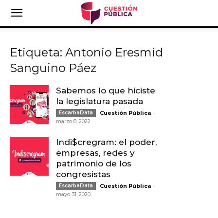
Etiqueta: Antonio Eresmid
Sanguino Páez
Sabemos lo que hiciste
la legislatura pasada
-
EscarbaData
Cuestión Pública
marzo 8, 2022
Indi$cregram: el poder,
empresas, redes y
patrimonio de los
congresistas
-
EscarbaData
Cuestión Pública
mayo 31, 2020