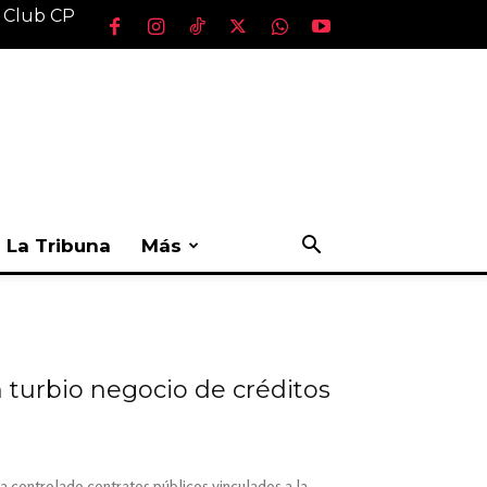
l Club CP
La Tribuna
Más
 turbio negocio de créditos
a controlado contratos públicos vinculados a la