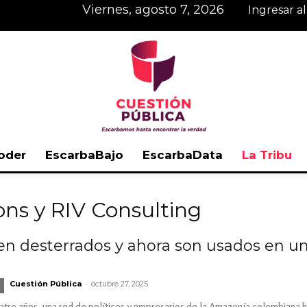
viernes, agosto 7, 2026
Ingresar a
oder
EscarbaBajo
EscarbaData
La Tribu
Cuestión
ons y RIV Consulting
en desterrados y ahora son usados en un
Pública
-
Cuestión Pública
octubre 27, 2025
atro años, una red de políticos y empresarios de la Amazonía colombiana h