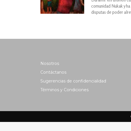
comunidad Nukak y ha 
disputas de poder alr
Nosotros
Contáctanos
Sugerencias de confidencialidad
Términos y Condiciones