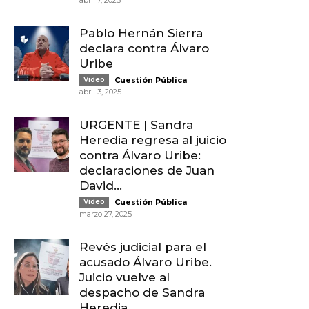
abril 7, 2025
Pablo Hernán Sierra
declara contra Álvaro
Uribe
-
Video
Cuestión Pública
abril 3, 2025
URGENTE | Sandra
Heredia regresa al juicio
contra Álvaro Uribe:
declaraciones de Juan
David...
-
Video
Cuestión Pública
marzo 27, 2025
Revés judicial para el
acusado Álvaro Uribe.
Juicio vuelve al
despacho de Sandra
Heredia