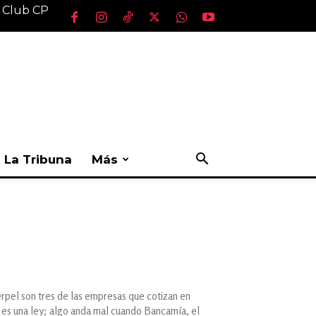
l Club CP
La Tribuna
Más
rpel son tres de las empresas que cotizan en
 es una ley; algo anda mal cuando Bancamía, el