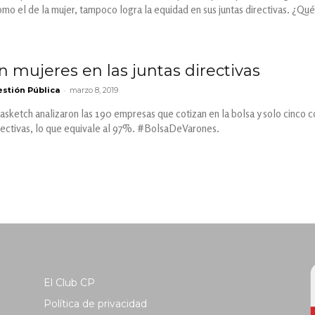
o el de la mujer, tampoco logra la equidad en sus juntas directivas. ¿Qu
n mujeres en las juntas directivas
-
stión Pública
marzo 8, 2019
asketch analizaron las 190 empresas que cotizan en la bolsa y solo cinco 
rectivas, lo que equivale al 97%. #BolsaDeVarones.
El Club CP
Política de privacidad