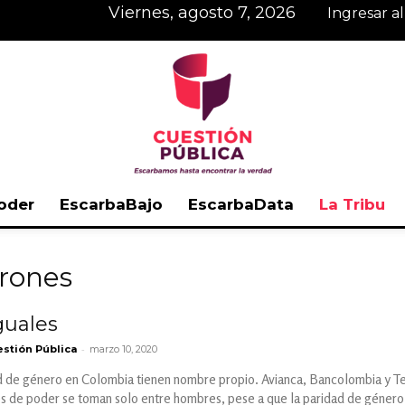
viernes, agosto 7, 2026
Ingresar a
oder
EscarbaBajo
EscarbaData
La Tribu
Cuestión
arones
guales
-
stión Pública
marzo 10, 2020
Pública
ad de género en Colombia tienen nombre propio. Avianca, Bancolombia y Te
es de poder se toman solo entre hombres, pese a que la paridad de género