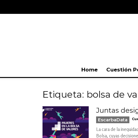
Home
Cuestión P
Etiqueta: bolsa de v
Juntas desi
EscarbaData
Cue
La cara de la inequid
Bolsa, cuyas decision