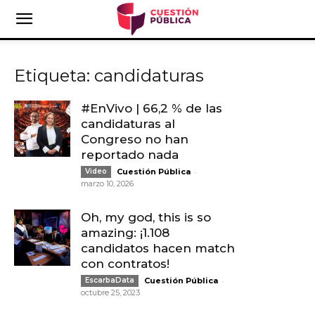
Etiqueta: candidaturas
#EnVivo | 66,2 % de las
candidaturas al
Congreso no han
reportado nada
-
Video
Cuestión Pública
marzo 10, 2026
Oh, my god, this is so
amazing: ¡1.108
candidatos hacen match
con contratos!
-
EscarbaData
Cuestión Pública
octubre 25, 2023