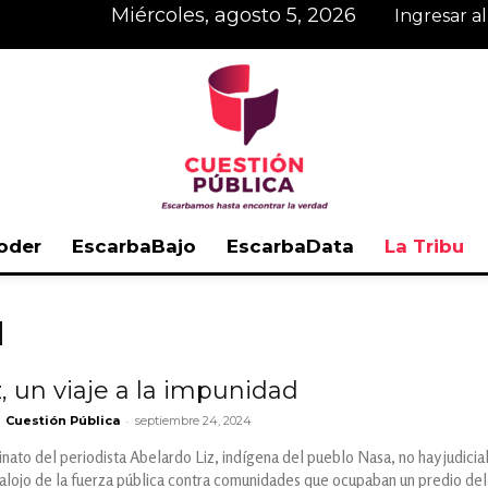
miércoles, agosto 5, 2026
Ingresar a
oder
EscarbaBajo
EscarbaData
La Tribu
Cuestión
d
, un viaje a la impunidad
-
Cuestión Pública
septiembre 24, 2024
Pública
inato del periodista Abelardo Liz, indígena del pueblo Nasa, no hay judicia
alojo de la fuerza pública contra comunidades que ocupaban un predio del