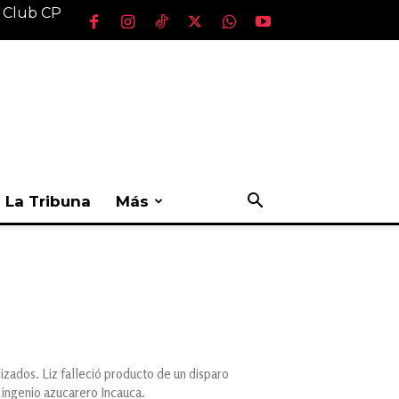
l Club CP
La Tribuna
Más
lizados. Liz falleció producto de un disparo
 ingenio azucarero Incauca.