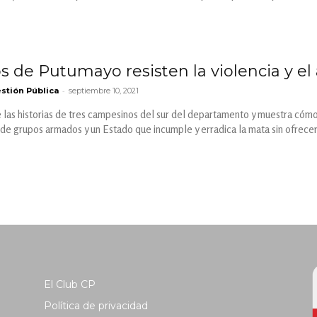
s de Putumayo resisten la violencia y e
-
stión Pública
septiembre 10, 2021
las historias de tres campesinos​​ del sur del departament​o y muestra cómo 
de grupos armados y un Estado que incumple y erradica la mata sin ofrecer 
El Club CP
Política de privacidad