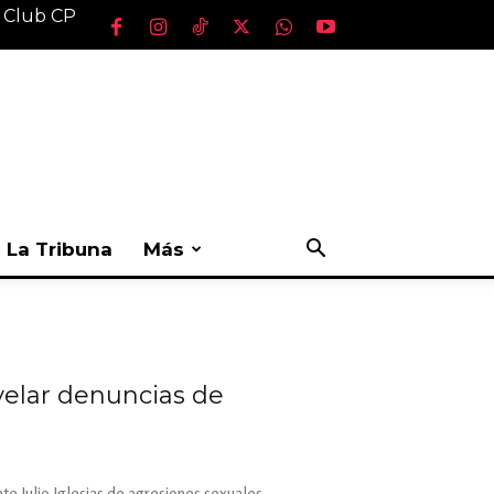
l Club CP
La Tribuna
Más
evelar denuncias de
te Julio Iglesias de agresiones sexuales.