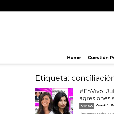
Home
Cuestión P
Etiqueta: conciliació
#EnVivo| Jul
agresiones 
Video
Cuestión P
Una investigación de e