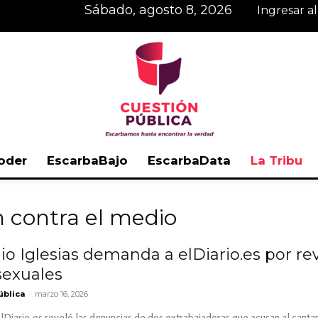
sábado, agosto 8, 2026
Ingresar a
oder
EscarbaBajo
EscarbaData
La Tribu
Cuestión
n contra el medio
io Iglesias demanda a elDiario.es por r
sexuales
Pública
-
ública
marzo 16, 2026
lDiario.es reveló las denuncias de dos extrabajadoras que acusan al cantan