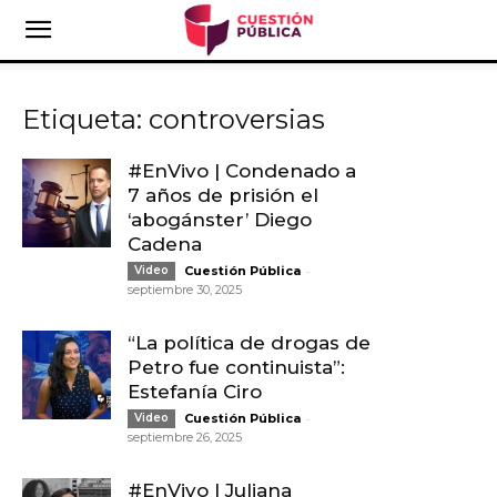
Etiqueta: controversias
#EnVivo | Condenado a
7 años de prisión el
‘abogánster’ Diego
Cadena
-
Video
Cuestión Pública
septiembre 30, 2025
“La política de drogas de
Petro fue continuista”:
Estefanía Ciro
-
Video
Cuestión Pública
septiembre 26, 2025
#EnVivo | Juliana