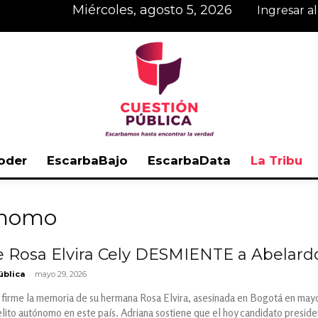
miércoles, agosto 5, 2026
Ingresar a
oder
EscarbaBajo
EscarbaData
La Tribu
Cuestión
tónomo
Rosa Elvira Cely DESMIENTE a Abelardo 
-
ública
mayo 29, 2026
Pública
firme la memoria de su hermana Rosa Elvira, asesinada en Bogotá en mayo 
lito autónomo en este país. Adriana sostiene que el hoy candidato preside