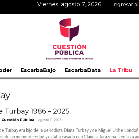
viernes, agosto 7, 2026
Ingresar a
oder
EscarbaBajo
EscarbaData
La Tribu
Cuestión
bay
e Turbay 1986 – 2025
-
Cuestión Pública
agosto 11, 2025
Pública
e Turbay era hijo de la periodista Diana Turbay y de Miguel Uribe Londoño,
re de un menor de edad y estaba casado con Claudia Tarazona. Tenía 39 año