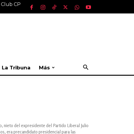
l Club CP
La Tribuna
Más
 nieto del expresidente del Partido Liberal Julio
s, era precandidato presidencial para las