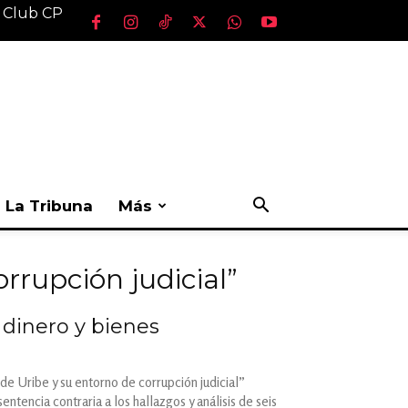
l Club CP
La Tribuna
Más
rrupción judicial”
 dinero y bienes
de Uribe y su entorno de corrupción judicial”
encia contraria a los hallazgos y análisis de seis