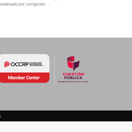
 condenado por corrupción.
s