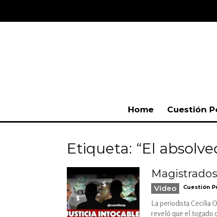
Home
Cuestión P
Etiqueta: “El absolve
Magistrados 
Video
Cuestión P
La periodista Cecilia 
reveló que el togado d