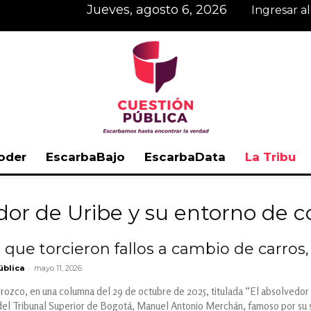
jueves, agosto 6, 2026
Ingresar a
oder
EscarbaBajo
EscarbaData
La Tribu
Cuestión
dor de Uribe y su entorno de co
que torcieron fallos a cambio de carros,
-
ública
mayo 11, 2026
Pública
Orozco, en una columna del 29 de octubre de 2025, titulada “El absolvedor 
el Tribunal Superior de Bogotá, Manuel Antonio Merchán, famoso por su sent