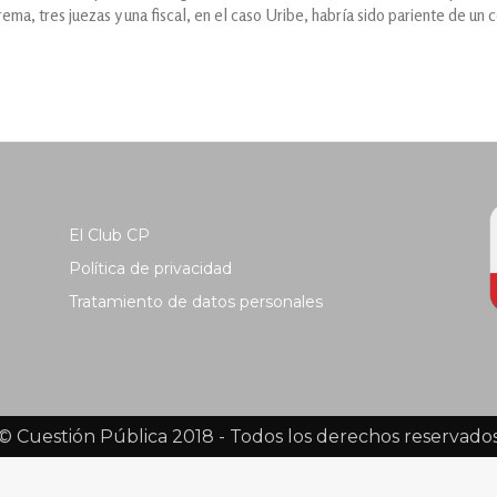
ema, tres juezas y una fiscal, en el caso Uribe, habría sido pariente de un
El Club CP
Política de privacidad
Tratamiento de datos personales
© Cuestión Pública 2018 - Todos los derechos reservado