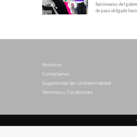
funcionarios del gobie
de paso obligado haci
Nosotros
Contáctanos
Sugerencias de confidencialidad
Términos y Condiciones