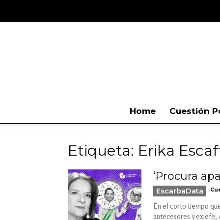
Home
Cuestión P
Etiqueta: Erika Escaf
‘Procura ap
EscarbaData
Cue
En el corto tiempo que
antecesores y exjefe, 