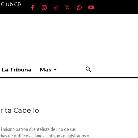
l Club CP
La Tribuna
Más
ita Cabello
l mismo patrón clientelista de uno de sus
has de políticos, clanes, antiguos magistrados y