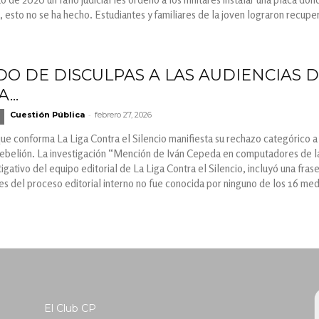
 esto no se ha hecho. Estudiantes y familiares de la joven lograron recuper
O DE DISCULPAS A LAS AUDIENCIAS D
...
-
Cuestión Pública
febrero 27, 2026
ue conforma La Liga Contra el Silencio manifiesta su rechazo categórico a
Rebelión. La investigación “Mención de Iván Cepeda en computadores de la
igativo del equipo editorial de La Liga Contra el Silencio, incluyó una fras
s del proceso editorial interno no fue conocida por ninguno de los 16 medi
El Club CP