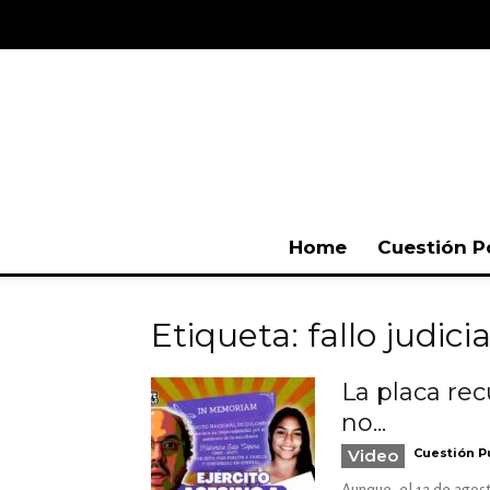
Home
Cuestión P
Etiqueta: fallo judicia
La placa rec
no...
Video
Cuestión P
Aunque, el 13 de agost