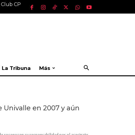
l Club CP
La Tribuna
Más
e Univalle en 2007 y aún
onde reconocen su responsabilidad por el asesinato