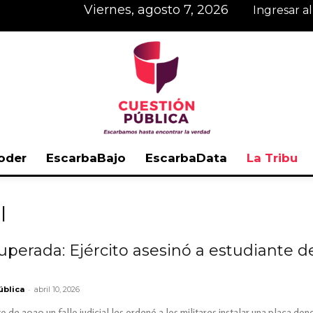
viernes, agosto 7, 2026
Ingresar a
oder
EscarbaBajo
EscarbaData
La Tribu
Cuestión
l
uperada: Ejército asesinó a estudiante d
Pública
-
ública
abril 10, 2026
o de 2020 un fallo judicial les ordenó a los militares instalar una placa d